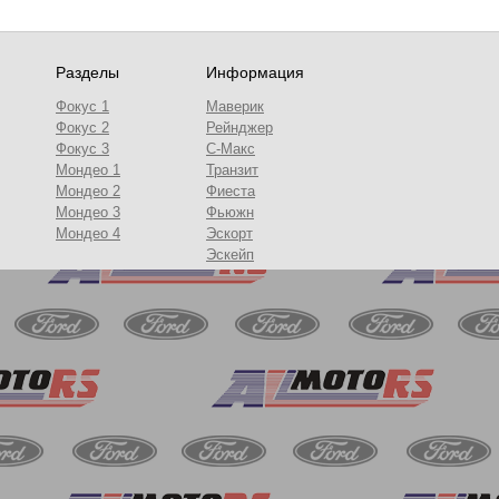
Разделы
Информация
Фокус 1
Маверик
Фокус 2
Рейнджер
Фокус 3
С-Макс
Мондео 1
Транзит
Мондео 2
Фиеста
Мондео 3
Фьюжн
Мондео 4
Эскорт
Эскейп