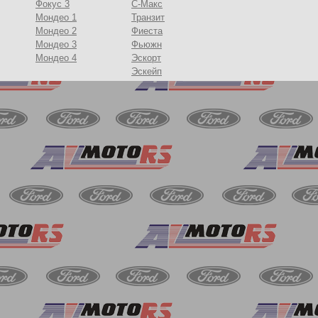
Фокус 3
С-Макс
Мондео 1
Транзит
Мондео 2
Фиеста
Мондео 3
Фьюжн
Мондео 4
Эскорт
Эскейп