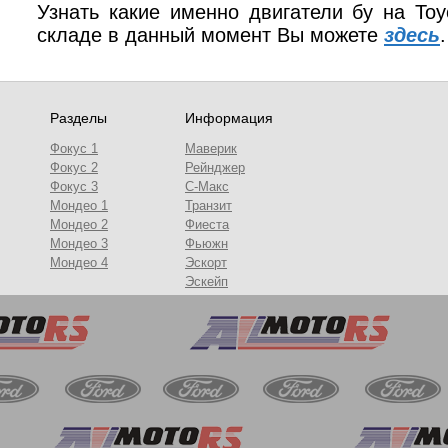
Узнать какие именно двигатели бу на
Toy
складе в данный момент Вы можете
здесь
Разделы
Информация
Фокус 1
Маверик
Фокус 2
Рейнджер
Фокус 3
С-Макс
Мондео 1
Транзит
Мондео 2
Фиеста
Мондео 3
Фьюжн
Мондео 4
Эскорт
Эскейп