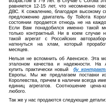
возрастом в 7-9 лет. В случае с
Corolla
эт
равняется 12-15 лет, что несомненно гов
ДВС. К сожалению, благодаря высокому с
предложению двигатель бу Тойота Кор
состоянии продается отнюдь не на каждо
Если Вам понадобился именно такой м
только контрактный. Ни в коем случае н
такой агрегат с Российских авторазбо
наткнуться на хлам, который прорабо
месяцев.
Нельзя не вспомнить об Авенсисе. Эта м
эталоном качества и надежности. На 
купить практически новый
бу контрак
Европы. Мы же предлагаем поставки и
Королевства, причем в наличии всегда им
единиц агрегатов. Соотношение цена-к
любого.
Так же у нас продаются следующие детали