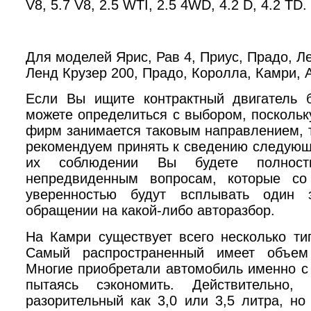
V
8, 5.7
V
8, 2.5
WTI
, 2.5 4
WD
, 4.2
D
, 4.2
TD
.
Для моделей Ярис, Рав 4, Приус, Прадо, Л
Ленд Крузер 200, Прадо, Королла, Камри, 
Если Вы ищите контрактный двигатель 
можете определиться с выбором, поскольк
фирм занимается таковым направлением, 
рекомендуем принять к сведению следующ
их соблюдении Вы будете полнос
непредвиденным вопросам, которые со
уверенностью будут всплывать один
обращении на какой-либо авторазбор.
На Камри существует всего несколько ти
Самый распространенный имеет объем
Многие приобретали автомобиль именно с
пытаясь сэкономить. Действительно
разорительный как 3,0 или 3,5 литра, но