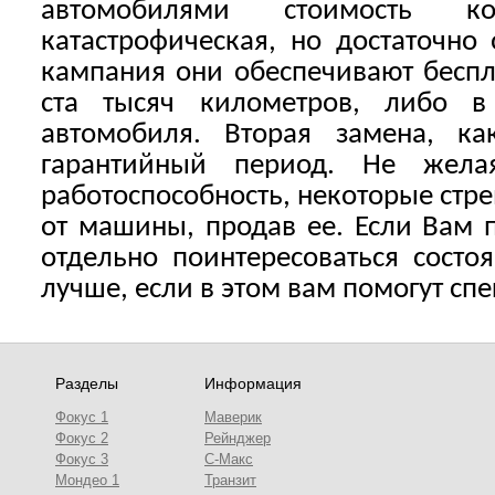
автомобилями стоимость 
катастрофическая, но достаточно
кампания они обеспечивают беспл
ста тысяч километров, либо в 
автомобиля. Вторая замена, ка
гарантийный период. Не жела
работоспособность, некоторые стре
от машины, продав ее. Если Вам п
отдельно поинтересоваться состо
лучше, если в этом вам помогут сп
Разделы
Информация
Фокус 1
Маверик
Фокус 2
Рейнджер
Фокус 3
С-Макс
Мондео 1
Транзит