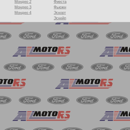
Мондео 2
Фиеста
Мондео 3
Фьюжн
Мондео 4
Эскорт
Эскейп