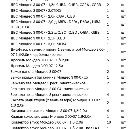
ДВС Мондео 3 00-07 - 1,8и CHBA , CHBB, CGBA , CGBB
2
шт
ДВС Мондео 3 00-07 - 2,0TDCi
1
шт
ДВС Мондео 3 00-07 - 2,0и CJBA , CJBB
1
шт
ДВС Мондео 3 00-07 - 2,0тд ABFA , D3FA , D6BA , HJBA ,
1
шт
HJBB , HJBC
ДВС Мондео 3 00-07 - 2,2тд QJBC , QJBD , QJBA , QJBB
1
шт
ДВС Мондео 3 00-07 - 2,5и LCBD
1
шт
ДВС Мондео 3 00-07 - 3,0и MEBA
1
шт
Диффузор с вентилятором (1 вентилятор) Мондео 3 00-
1
шт
07 1,8-2,0и -под болты крепле
Дросель Мондео 3 00-07 - 1,8-2,0и
5
шт
Дросель Мондео 3 00-07 - 2,5и
1
шт
Замок капота Мондео 3 00-07
2
шт
Замок крышки багажника Мондео 3 00-07 хб
1
шт
Зеркало лев Мондео 3 рест - электрическое
2
шт
Зеркало прав Мондео 3 00-04 - электрическое
1
шт
Зеркало прав Мондео 3 рест - электрическое
4
шт
Кассета радиаторов (2 вентилятора) Мондео 3 00-07
2
шт
1,8-2,0и
Катушка зажигания Мондео 3 00-07 1,8-2,0и
4
шт
Клапан холостого хода Мондео 3 00-07 1,8-2,0и
1
шт
Коллектор впуск Мондео 3 00-07 - 1,8-2,0и
18
шт
Коллектор впуск Мондео 3 00-07 - 1,8-2,0и - под ГАЗ
1
шт