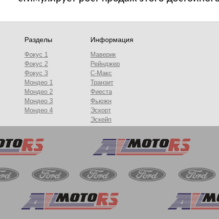
Разделы
Информация
Фокус 1
Маверик
Фокус 2
Рейнджер
Фокус 3
С-Макс
Мондео 1
Транзит
Мондео 2
Фиеста
Мондео 3
Фьюжн
Мондео 4
Эскорт
Эскейп