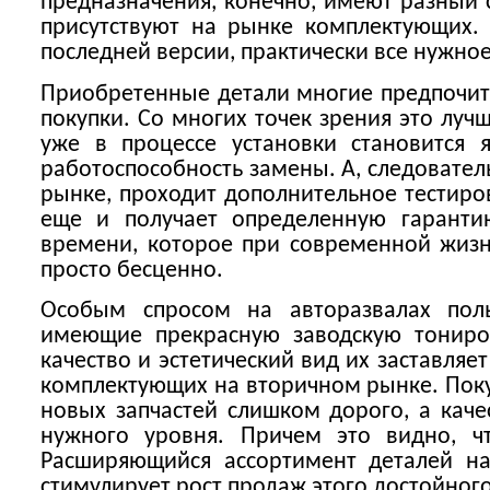
предназначения, конечно, имеют разный 
присутствуют на рынке комплектующих.
последней версии, практически все нужное
Приобретенные детали многие предпочита
покупки. Со многих точек зрения это луч
уже в процессе установки становится 
работоспособность замены. А, следовател
рынке, проходит дополнительное тестиро
еще и получает определенную гаранти
времени, которое при современной жиз
просто бесценно.
Особым спросом на авторазвалах поль
имеющие прекрасную заводскую тониро
качество и эстетический вид их заставляе
комплектующих на вторичном рынке. Поку
новых запчастей слишком дорого, а каче
нужного уровня. Причем это видно, ч
Расширяющийся ассортимент деталей н
стимулирует рост продаж этого достойног