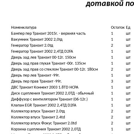
дотавкой по
Номенклатура
Остаток
Ед
Бампер пер Транзит 2015г. - верхняя часть
1
шт
Вакумник Транзит 2002 2,0тд
1
шт
Генератор Транзит 2.0тд
2
шт
Генератор Транзит 2002 2,4ТД D2FA
1
шт
Дверь зад лев Транзит 00-12г. 150см
1
шт
Дверь зад прав глухая Транзит -00г. 135см
1
шт
Дверь зад прав со стеклом Транзит 00-12г. 180см
2
шт
Дверь пер лев Транзит -99г.
1
шт
Дверь пер прав Транзит -99г.
3
шт
ДВС Транзит Коннект 2003 1.8TD HCPA
1
шт
Диск сцепления Транзит 2002 2,0ТД - обычный
1
шт
Диффузор с вентилятором Транзит (06-12г.)
1
шт
Клапан EGR Транзит 2002 2,4ТД D2FA
1
шт
Коллектор впуск Транзит 2.0тд
2
шт
Коллектор впуск Транзит 2.4td
2
шт
Коллектор впуск Фокус Транзит 2.0td
2
шт
Корзина сцепления Транзит 2002 2,0ТД
1
шт