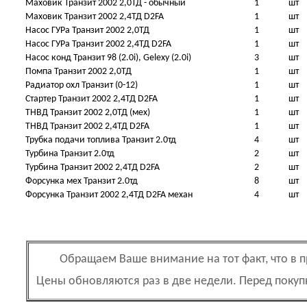
Маховик Транзит 2002 2,0ТД - обычный
1
шт
Маховик Транзит 2002 2,4ТД D2FA
1
шт
Насос ГУРа Транзит 2002 2,0ТД
1
шт
Насос ГУРа Транзит 2002 2,4ТД D2FA
1
шт
Насос конд Транзит 98 (2.0i), Gelexy (2.0i)
3
шт
Помпа Транзит 2002 2,0ТД
1
шт
Радиатор охл Транзит (0-12)
1
шт
Стартер Транзит 2002 2,4ТД D2FA
1
шт
ТНВД Транзит 2002 2,0ТД (мех)
1
шт
ТНВД Транзит 2002 2,4ТД D2FA
1
шт
Трубка подачи топлива Транзит 2.0тд
4
шт
Турбина Транзит 2.0тд
2
шт
Турбина Транзит 2002 2,4ТД D2FA
2
шт
Форсунка мех Транзит 2.0тд
8
шт
Форсунка Транзит 2002 2,4ТД D2FA механ
4
шт
Обращаем Ваше внимание на тот факт, что в 
Цены обновляются раз в две недели. Перед поку