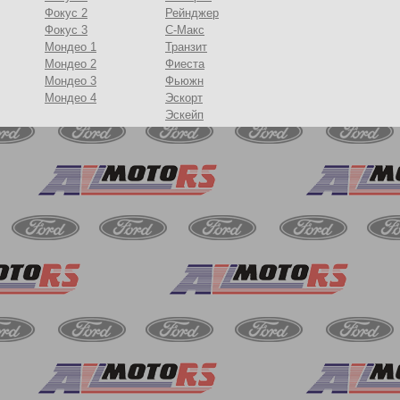
Фокус 2
Рейнджер
Фокус 3
С-Макс
Мондео 1
Транзит
Мондео 2
Фиеста
Мондео 3
Фьюжн
Мондео 4
Эскорт
Эскейп