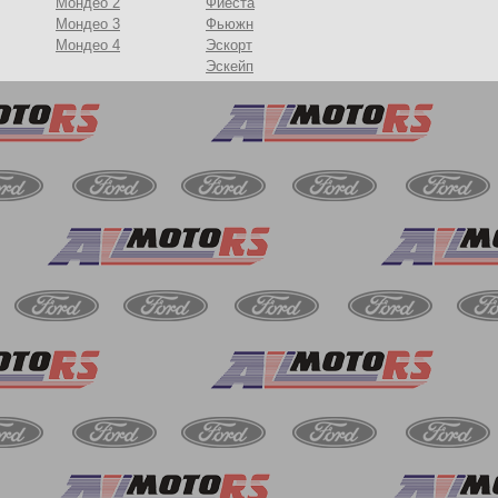
Мондео 2
Фиеста
Мондео 3
Фьюжн
Мондео 4
Эскорт
Эскейп