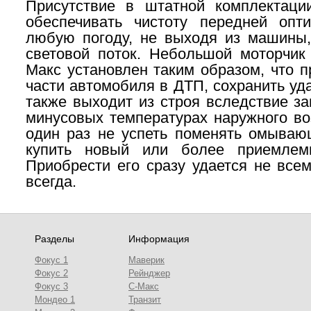
Присутствие в штатной комплектации
обеспечивать чистоту передней опт
любую погоду, не выходя из машины
световой поток. Небольшой
моторчик
Макс
установлен таким образом, что 
части автомобиля в ДТП, сохранить уда
также выходит из строя вследствие з
минусовых температурах наружного во
один раз не успеть поменять омываю
купить новый или более приемлем
Приобрести его сразу удается не всем
всегда.
Разделы
Информация
Фокус 1
Маверик
Фокус 2
Рейнджер
Фокус 3
С-Макс
Мондео 1
Транзит