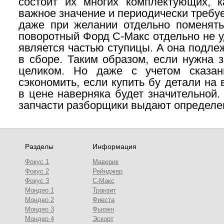
состоит их многих комплектующих, 
важное значение и периодически требу
даже при желании отдельно поменять
поворотный Форд
С-Макс
отдельно не у
является частью ступицы. А она подле
в сборе. Таким образом, если нужна з
целиком. Но даже с учетом сказан
сэкономить, если купить бу детали на
в цене наверняка будет значительной.
запчасти разборщики выдают определе
Разделы
Информация
Фокус 1
Маверик
Фокус 2
Рейнджер
Фокус 3
С-Макс
Мондео 1
Транзит
Мондео 2
Фиеста
Мондео 3
Фьюжн
Мондео 4
Эскорт