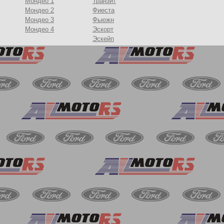
Мондео 1
Транзит
Мондео 2
Фиеста
Мондео 3
Фьюжн
Мондео 4
Эскорт
Эскейп