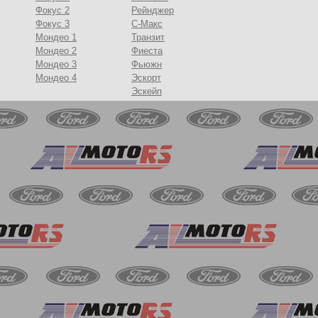
Фокус 2
Рейнджер
Фокус 3
С-Макс
Мондео 1
Транзит
Мондео 2
Фиеста
Мондео 3
Фьюжн
Мондео 4
Эскорт
Эскейп